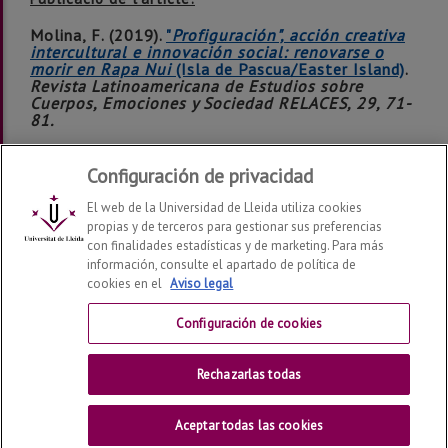
Molina, F. (2019).
"
Profiguración", acción creativa
intercultural e innovación social: renovarse o
morir en Rapa Nui
(Isla de Pascua/Easter Island)
.
Revista Latinoamericana de Estudios sobre
Cuerpos, Emociones y Sociedad RELACES, 29, 71-
81.
Configuración de privacidad
El web de la Universidad de Lleida utiliza cookies
propias y de terceros para gestionar sus preferencias
con finalidades estadísticas y de marketing. Para más
Instituto de Desarrollo Social y Territorial (INDEST)
2026
información, consulte el apartado de política de
© | Telf: +34 973 70 22 47
cookies en el
Aviso legal
Contactar
Configuración de cookies
Aviso Legal
Rechazarlas todas
Universitat de Lleida
Aceptar todas las cookies