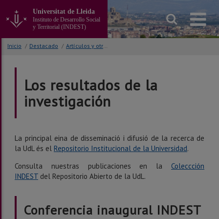
Ir
Universitat de Lleida
al
Instituto de Desarrollo Social
contenido
y Territorial (INDEST)
principal
de
Inicio
/
Destacado
/
Artículos y otras publicaciones científicas
la
página
Los resultados de la
investigación
La principal eina de disseminació i difusió de la recerca de
la UdL és el
Repositorio Institucional de la Universidad
.
Consulta nuestras publicaciones en la
Coleccción
INDEST
del Repositorio Abierto de la UdL.
Conferencia inaugural INDEST