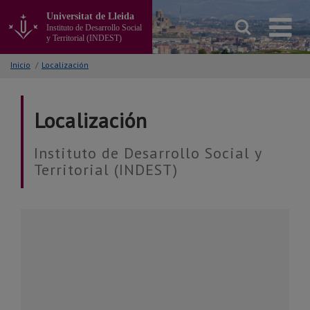
Ir
Universitat de Lleida
al
Instituto de Desarrollo Social
contenido
y Territorial (INDEST)
principal
de
Inicio
/
Localización
la
página
Localización
Instituto de Desarrollo Social y
Territorial (INDEST)