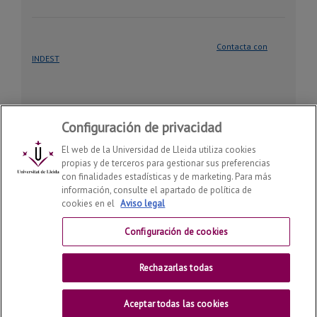
Contacta con
INDEST
Configuración de privacidad
El web de la Universidad de Lleida utiliza cookies
propias y de terceros para gestionar sus preferencias
con finalidades estadísticas y de marketing. Para más
Instituto de Desarrollo Social y Territorial (INDEST)
2026
información, consulte el apartado de política de
© | Telf: +34 973 70 22 47
cookies en el
Aviso legal
Contactar
Configuración de cookies
Aviso Legal
Rechazarlas todas
Universitat de Lleida
Aceptar todas las cookies