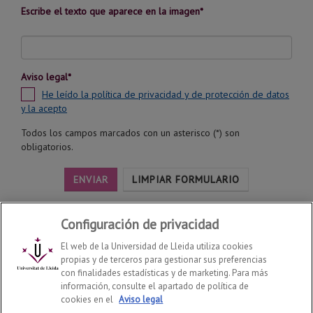
Escribe el texto que aparece en la imagen*
Aviso legal*
He leído la política de privacidad y de protección de datos
y la acepto
Todos los campos marcados con un asterisco (*) son
obligatorios.
ENVIAR
LIMPIAR FORMULARIO
Configuración de privacidad
El web de la Universidad de Lleida utiliza cookies
propias y de terceros para gestionar sus preferencias
con finalidades estadísticas y de marketing. Para más
Instituto de Desarrollo Social y Territorial (INDEST)
2026
información, consulte el apartado de política de
© | Telf: +34 973 70 22 47
cookies en el
Aviso legal