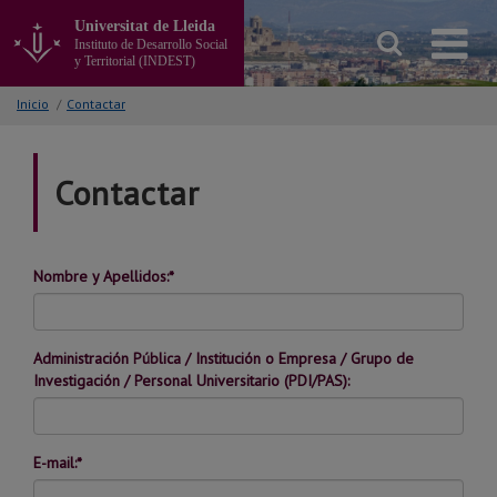
Ir
Universitat de Lleida
al
Instituto de Desarrollo Social
contenido
y Territorial (INDEST)
principal
de
Inicio
/
Contactar
la
página
Contactar
Nombre y Apellidos:*
Administración Pública / Institución o Empresa / Grupo de
Investigación / Personal Universitario (PDI/PAS):
E-mail:*