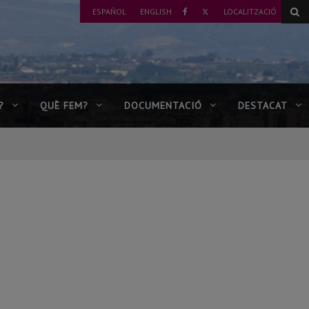
TWITTER
ESPAÑOL
ENGLISH
LOCALITZACIÓ
FACEBOOK
?
QUÈ FEM?
DOCUMENTACIÓ
DESTACAT