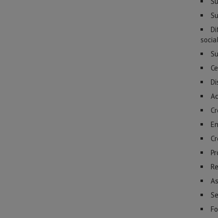
Su
Su
Di
socia
Su
Ce
Di
Ac
Cr
En
Cr
Pr
Re
As
Se
Fo