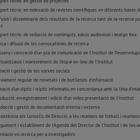
port tècnic en gestió de projectes
port tècnic en indexació de revistes científiques en diferents bases 
fusió i disseminació dels resultats de la recerca tant de la recerca pu
ls
port tècnic de redacció de continguts, edició audiovisal i imatge fixa
rca i difusió de les convocatòries de recerca
sseny i concreció d'un pla de comunicació de l'Institut de Desenvolupa
tualització i manteniment de l'espai on-line de l'Institut
eació i gestió de les xarxes socials
viament regular de novetats i de butlletins d'informació
eació d'un díptic i tríptic informatiu en concordança amb la línia d'ima
oducció, enregistrament i edició d'un vídeo presentació de l'Institut
dacció i gestió de documentació interna i externa
sistència als Consells de Direcció, a les reunions de treball i reunions
guiment i establiment de l'Agenda del Director de l'Institut i de les a
rmació en recerca per a investigadors