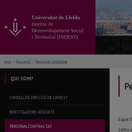
Anar
al
contingut
Universitat de Lleida
principal
Institut de
de
Desenvolupament Social
la
i Territorial (INDEST)
pàgina
Inici
/
Qui som?
/
Personal contractat
QUI SOM?
P
CONSELL DE DIRECCIÓ DE L'INDEST
INVESTIGADORS ADSCRITS
Espai 
PERSONAL CONTRACTAT
Edifici