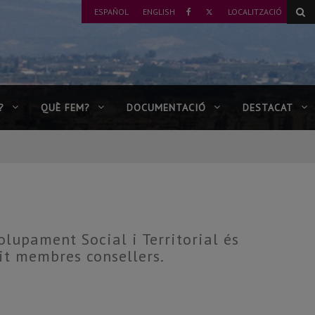
TWITTER
ESPAÑOL
ENGLISH
LOCALITZACIÓ
FACEBOOK
?
QUÈ FEM?
DOCUMENTACIÓ
DESTACAT
olupament Social i Territorial és
uit membres consellers.