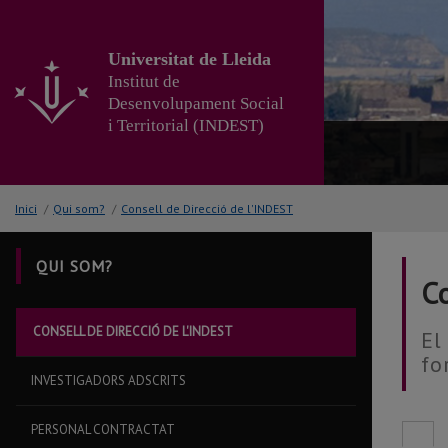
Anar
al
contingut
Universitat de Lleida
principal
Institut de
de
Desenvolupament Social
la
i Territorial (INDEST)
pàgina
Inici
/
Qui som?
/
Consell de Direcció de l'INDEST
QUI SOM?
Co
CONSELL DE DIRECCIÓ DE L'INDEST
El
fo
INVESTIGADORS ADSCRITS
PERSONAL CONTRACTAT