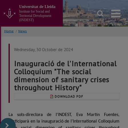
Go
Universitat de Lleida
to
Institute for Social and
the
Territorial Development
main
(INDEST)
content
of
Home
/
News
the
page
Wednesday, 30 October de 2024
Inauguració de l'International
Colloquium "The social
dimension of sanitary crises
throughout History"
DOWNLOAD PDF
La sots-directora de l'INDEST, Eva Martín Fuentes,
participarà en la inauguració de l'International Colloquium