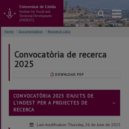
Go
Universitat de Lleida
to
Institute for Social and
the
Territorial Development
main
(INDEST)
content
of
Home
/
Documentation
/
Research calls
the
page
Convocatòria de recerca
2025
DOWNLOAD PDF
CONVOCATÒRIA 2025 D'AJUTS DE
L'INDEST PER A PROJECTES DE
RECERCA
Last modification:
Thursday, 26 de June de 2025